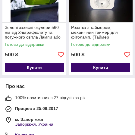
Зелені захисні окуляри 560
Розетка з таймером,
нм від Ультрафіолету та
механічний таймер для
потужного світла Лампи або
фітоламп. (Таймер
Лазера.
електронний, механічний.)
Готово до відправки
Готово до відправки
Soled.in.ua
500
500
₴
₴
Купити
Купити
Про нас
100% позитивних з 27 відгуків за рік
Працює з 25.06.2017
м. Запоріжжя
Запоріжжя, Україна