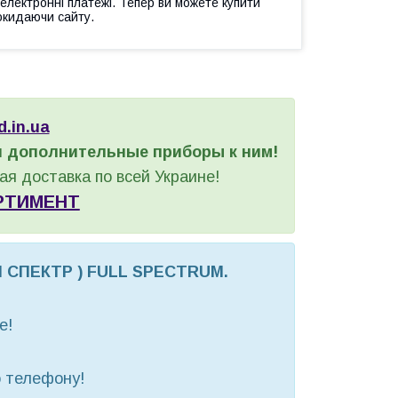
 електронні платежі. Тепер ви можете купити
окидаючи сайту.
d.in.ua
и дополнительные приборы к ним!
я доставка по всей Украине!
РТИМЕНТ
 СПЕКТР ) FULL SPECTRUM.
е!
о телефону!