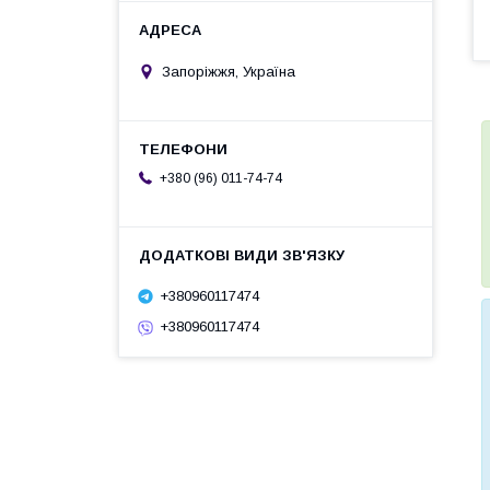
Запоріжжя, Україна
+380 (96) 011-74-74
+380960117474
+380960117474