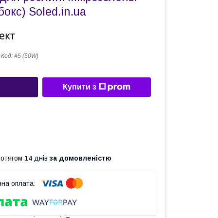
окс) Soled.in.ua
ект
Код:
#5 (50W)
Купити з
ротягом 14 днів
за домовленістю